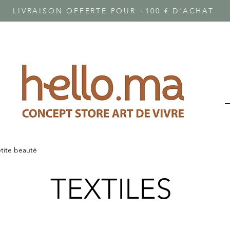
LIVRAISON OFFERTE POUR +100 € D'ACHAT
etite beauté
TEXTILES