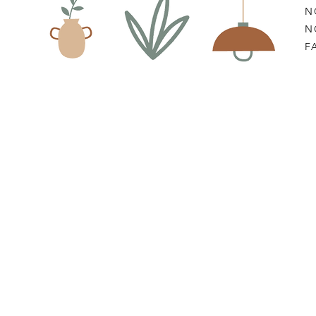
N
N
F